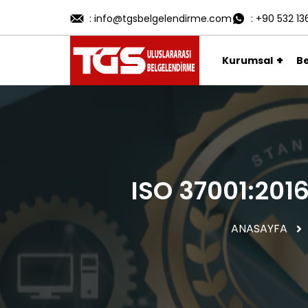
: info@tgsbelgelendirme.com
: +90 532 13
Kurumsal
B
ISO 37001:201
ANASAYFA