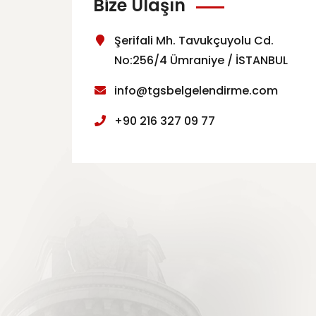
Bize Ulaşın
Şerifali Mh. Tavukçuyolu Cd.
No:256/4 Ümraniye / İSTANBUL
info@tgsbelgelendirme.com
+90 216 327 09 77