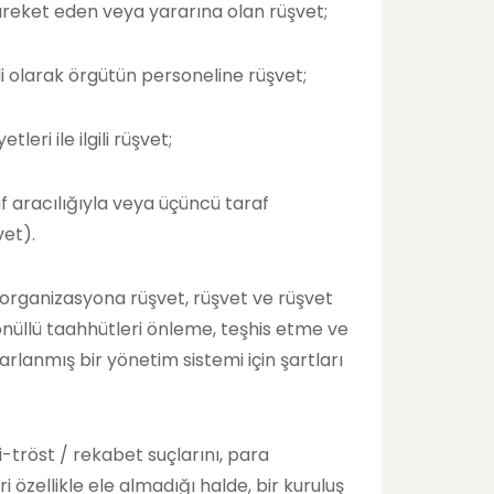
areket eden veya yararına olan rüşvet;
lgili olarak örgütün personeline rüşvet;
tleri ile ilgili rüşvet;
f aracılığıyla veya üçüncü taraf
vet).
ir organizasyona rüşvet, rüşvet ve rüşvet
gönüllü taahhütleri önleme, teşhis etme ve
lanmış bir yönetim sistemi için şartları
ti-tröst / rekabet suçlarını, para
ri özellikle ele almadığı halde, bir kuruluş