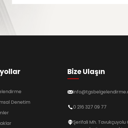
yollar
Bize Ulaşın
elendirme
info@tgsbelgelendirme
msal Denetim
0 216 327 09 77
mler
Şerifali Mh. Tavukçuyolu 
aklar