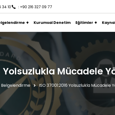
6 34 10
: +90 216 327 09 77
elgelendirme
Kurumsal Denetim
Eğitimler
Kayna
6 Yolsuzlukla Mücadele Y
Belgelendirme
ISO 37001:2016 Yolsuzlukla Mücadele 